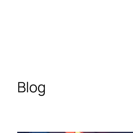
Spring
til
indhold
Blog