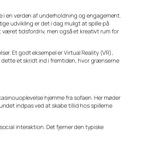
rne i en verden af underholdning og engagement.
ge udvikling er det i dag muligt at spille på
t været tidsfordriv, men også et kreativt rum for
ser. Et godt eksempel er Virtual Reality (VR),
 dette et skridt ind i fremtiden, hvor grænserne
iv kasinouoplevelse hjemme fra sofaen. Her møder
ndet indpas ved at skabe tillid hos spillerne
ocial interaktion. Det fjerner den typiske